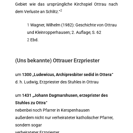
Gebiet wie das ursprüngliche Kirchspiel Ottrau nach
2
dem Verluste an Schlitz.“
1
Wagner, Wilhelm (1982): Geschichte von Ottrau
und Kleinropperhausen; 2. Auflage; S. 62
2
Ebd.
(Uns bekannte) Ottrauer Erzpriester
um
1300
„
Ludewicus, Archipresbiter sedid in Ottera“
d. h. Ludwig, Erzpriester des Stuhles in Ottrau
um
1431 „Johann Dagmarshusen, erzeprister des
Stuhles zu Ottra“
nebenbei noch Pfarrer in Kerspenhausen
außerdem nicht nur verheirateter katholischer Pfarrer,
sondern sogar
verheirateter Erzpriester