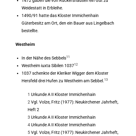
1472 gaben die von Rückershausen ein Gut zu
Weidestatt in Erbleihe.
1490/91 hatte das Kloster Immichenhain
Güterbesitz am Ort, den ein Bauer aus Lingelbach
bestellte.
Westheim
11
In der Nähe des Sebbels
12
Westheim iuxta Sibilen 1037
1037 schenkte der Kleriker Wigger dem Kloster
13
Hersfeld drei Hufen zu Westheim am Sebbel.
1
Urkunde A II Kloster Immichenhain
2
Vgl. Volze, Fritz (1977): Neukirchener Jahrheft,
Heft 2
3
Urkunde A II Kloster Immichenhain
4
Urkunde A II Kloster Immichenhain
5
Vgl. Volze, Fritz (1977): Neukirchener Jahrheft,