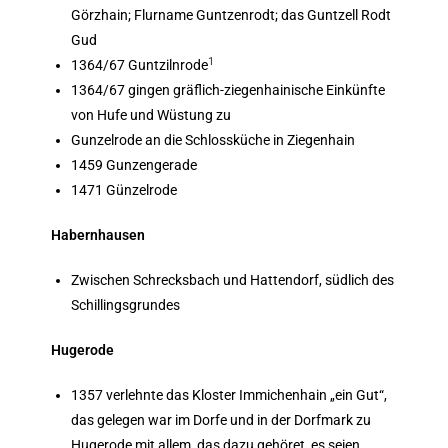
Görzhain; Flurname Guntzenrodt; das Guntzell Rodt
Gud
1
1364/67 Guntzilnrode
1364/67 gingen gräflich-ziegenhainische Einkünfte
von Hufe und Wüstung zu
Gunzelrode an die Schlossküche in Ziegenhain
1459 Gunzengerade
1471 Günzelrode
Habernhausen
Zwischen Schrecksbach und Hattendorf, südlich des
Schillingsgrundes
Hugerode
1357 verlehnte das Kloster Immichenhain „ein Gut“,
das gelegen war im Dorfe und in der Dorfmark zu
Hugerode mit allem, das dazu gehöret, es seien