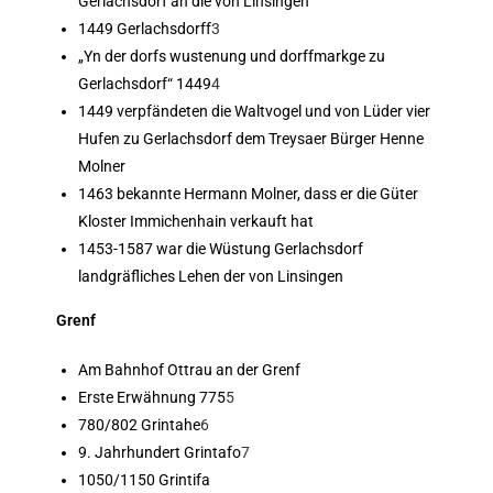
Gerlachsdorf an die von Linsingen
1449 Gerlachsdorff
3
„Yn der dorfs wustenung und dorffmarkge zu
Gerlachsdorf“ 1449
4
1449 verpfändeten die Waltvogel und von Lüder vier
Hufen zu Gerlachsdorf dem Treysaer Bürger Henne
Molner
1463 bekannte Hermann Molner, dass er die Güter
Kloster Immichenhain verkauft hat
1453-1587 war die Wüstung Gerlachsdorf
landgräfliches Lehen der von Linsingen
Grenf
Am Bahnhof Ottrau an der Grenf
Erste Erwähnung 775
5
780/802 Grintahe
6
9. Jahrhundert Grintafo
7
1050/1150 Grintifa