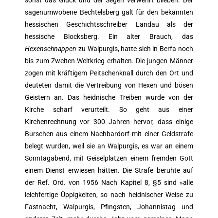
sonst das Glück und der Segen verwehrt blieben. Der
sagenumwobene Bechtelsberg galt für den bekannten
hessischen Geschichtsschreiber Landau als der
hessische Blocksberg. Ein alter Brauch, das
Hexenschnappen
zu Walpurgis, hatte sich in Berfa noch
bis zum Zweiten Weltkrieg erhalten. Die jungen Männer
zogen mit kräftigem Peitschenknall durch den Ort und
deuteten damit die Vertreibung von Hexen und bösen
Geistern an. Das heidnische Treiben wurde von der
Kirche scharf verurteilt. So geht aus einer
Kirchenrechnung vor 300 Jahren hervor, dass einige
Burschen aus einem Nachbardorf mit einer Geldstrafe
belegt wurden, weil sie an Walpurgis, es war an einem
Sonntagabend, mit Geiselplatzen einem fremden Gott
einem Dienst erwiesen hätten. Die Strafe beruhte auf
der Ref. Ord. von 1956 Nach Kapitel 8, §5 sind »alle
leichfertige Üppigkeiten, so nach heidnischer Weise zu
Fastnacht, Walpurgis, Pfingsten, Johannistag und