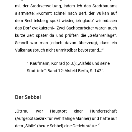
mit der Stadtverwaltung, indem ich das Stadtbauamt
alarmierte: »Kommt schnell nach Berf, der Vulkan auf
dem Bechtelsberg spukt wieder, ich glaub´ wir müssen
das Dorf evakuieren!« Zwei Sachbearbeiter waren auch
kurze Zeit später da und prüften die „Gefahrenlage“.
Schnell war man jedoch davon überzeugt, dass ein
1
Vulkanausbruch nicht unmittelbar bevorstand…“
1
Kaufmann, Konrad (o.J.): „Alsfeld und seine
Stadtteile“; Band 12: Alsfeld-Berfa, S. 142f.
Der Sebbel
„Ottrau war Hauptort einer Hundertschaft
(Aufgebotsbezirk für wehrfähige Männer) und hatte auf
1
dem „Sibile“ (heute Sebbel) eine Gerichtstätte.“