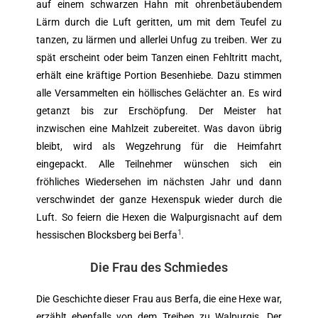
auf einem schwarzen Hahn mit ohrenbetäubendem
Lärm durch die Luft geritten, um mit dem Teufel zu
tanzen, zu lärmen und allerlei Unfug zu treiben. Wer zu
spät erscheint oder beim Tanzen einen Fehltritt macht,
erhält eine kräftige Portion Besenhiebe. Dazu stimmen
alle Versammelten ein höllisches Gelächter an. Es wird
getanzt bis zur Erschöpfung. Der Meister hat
inzwischen eine Mahlzeit zubereitet. Was davon übrig
bleibt, wird als Wegzehrung für die Heimfahrt
eingepackt. Alle Teilnehmer wünschen sich ein
fröhliches Wiedersehen im nächsten Jahr und dann
verschwindet der ganze Hexenspuk wieder durch die
Luft. So feiern die Hexen die Walpurgisnacht auf dem
1
hessischen Blocksberg bei Berfa
.
Die Frau des Schmiedes
Die Geschichte dieser Frau aus Berfa, die eine Hexe war,
erzählt ebenfalls von dem Treiben zu Walpurgis. Der