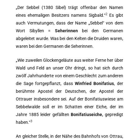
„Der Sebbel (1380 Sibel) trägt offenbar den Namen
2
eines ehemaligen Besitzers namens Sigbald.“
Es gibt
auch Vermutungen, dass der Name „Sebbel“ von dem
Wort Sibyllen =
Seherinnen
bei den Germanen
abgeleitet wurde. Was bei den Kelten die Druiden waren,
waren bei den Germanen die Seherinnen.
„Wie zuweilen Glockengeläute aus weiter Ferne her über
Wald und Feld an unser Ohr dringt, so hat sich durch
zwölf Jahrhunderte von einem Geschlecht zum anderen
die Sage fortgepflanzt, dass
Winfried Bonifatius
, der
berühmte Apostel der Deutschen, der Apostel der
Ottrauer insbesondere sei. Auf der Bonifatiuswiese am
Sebbelwalde soll er im Schatten einer Eiche, der im
Jahre 1885 leider gefällten
Bonifatiuseiche,
gepredigt
3
haben.“
An gleicher Stelle, in der Nähe des Bahnhofs von Ottrau,