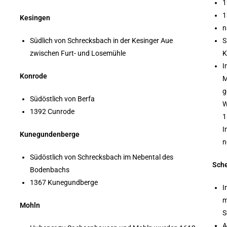
1
1
Kesingen
n
Südlich von Schrecksbach in der Kesinger Aue
S
zwischen Furt- und Losemühle
K
I
Konrode
M
g
Südöstlich von Berfa
W
1392 Cunrode
1
I
Kunegundenberge
n
Südöstlich von Schrecksbach im Nebental des
Sch
Bodenbachs
1367 Kunegundberge
I
m
Mohln
S
A