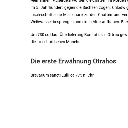
Alemannen. Außerdem wurden die Chatten im Norden vo
im 5. Jahrhundert gegen die Sachsen zogen. Chlodwig 
irisch-schottische Missionare zu den Chatten und ver
Weihwasser besprengen und einen Altar aufbauen. Es wi
Um 730 soll laut Überlieferung Bonifatius in Ottrau gew
die iro-schottischen Mönche.
Die erste Erwähnung Otrahos
Brevarium sancti Lulli; ca 775 n. Chr.