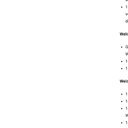
1
v
d
Wal
G
W
1
1
Weid
1
1
1
W
1