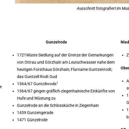
Ausschnitt fotografiert im M
Gunzelrode
Nie
1721Wüste Siedlung auf der Grenze der Gemarkungen
Z
von Ottrau und Görzhain am Leutschwasser nahe dem
Obe
heutigen Forsthaus Görzhain; Flurname Guntzenrodt;
das Guntzell Rodt Gud
A
1
1364/67 Guntzilnrode
e
s
1364/67 gingen gräflich-ziegenhainische Einkünfte von
1
Hufe und Wüstung zu
G
Gunzelrode an die Schlossküche in Ziegenhain
1
1459 Gunzengerade
b
1471 Günzelrode