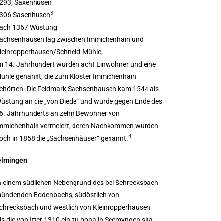
293; Saxenhusen
3
306 Sasenhusen
ach 1367 Wüstung
achsenhausen lag zwischen Immichenhain und
leinropperhausen/Schneid-Mühle,
m 14. Jahrhundert wurden acht Einwohner und eine
ühle genannt, die zum Kloster Immichenhain
ehörten. Die Feldmark Sachsenhausen kam 1544 als
üstung an die „von Diede“ und wurde gegen Ende des
6. Jahrhunderts an zehn Bewohner von
mmichenhain vermeiert, deren Nachkommen wurden
4
och in 1858 die „Sachsenhäuser“ genannt.
elmingen
n einem südlichen Nebengrund des bei Schrecksbach
ündenden Bodenbachs, südöstlich von
chrecksbach und westlich von Kleinropperhausen
ls die von Itter 1310 ein zu bona in Scemyngen sita