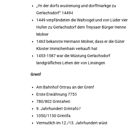
„Yn der dorfs wustenung und dorffmarkge zu
Gerlachsdorf“ 1449
4
1449 verpfändeten die Waltvogel und von Lüder vier
Hufen zu Gerlachsdorf dem Treysaer Bürger Henne
Molner
1463 bekannte Hermann Molner, dass er die Güter
Kloster Immichenhain verkauft hat
1453-1587 war die Wüstung Gerlachsdorf
landgräfliches Lehen der von Linsingen
Grenf
Am Bahnhof Ottrau an der Grenf
Erste Erwähnung 775
5
780/802 Grintahe
6
9. Jahrhundert Grintafo
7
1050/1150 Grintifa
Vermutlich im 12./13. Jahrhundert wüst