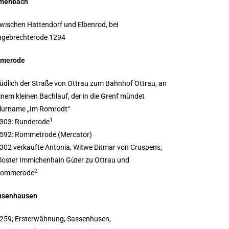
umenbach
wischen Hattendorf und Elbenrod, bei
ngebrechterode 1294
merode
üdlich der Straße von Ottrau zum Bahnhof Ottrau, an
inem kleinen Bachlauf, der in die Grenf mündet
lurname „Im Romrodt“
1
303: Runderode
592: Rommetrode (Mercator)
302 verkaufte Antonia, Witwe Ditmar von Cruspens,
loster Immichenhain Güter zu Ottrau und
2
ommerode
hsenhausen
259; Ersterwähnung; Sassenhusen,