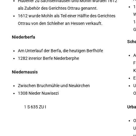
Hubener zu Sachsenhausen und Mohln wurden 1612
1
als Zubehör des Gerichtes Ottrau genannt.
W
1612 wurde Mohln als Teil einer Hälfte des Gerichtes
1
Ottrau von den Schleiher an Hessen verkauft.
G
Niederberfa
Sch
Am Unterlauf der Berfa, die heutigen Berfhöfe
A
1282 inrerior Berfe Niederberphe
F
K
Niedernausis
E
Zwischen Bruchmühle und Neukirchen
U
1308 Nieder Nuwisezi
O
1
S 635 ZU I
Urb
O
U
u