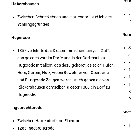
Pfl
Habernhausen
Z
Zwischen Schrecksbach und Hattendorf, südlich des
I
Schillingsgrundes
Rom
Hugerode
S
1357 verlehnte das Kloster Immichenhain „ein Gut“,
e
das gelegen war im Dorfe und in der Dorfmark zu
F
Hugerode mit allem, das dazu gehöret, es seien Hufen,
1
Höfe, Gärten, Holz, wobei Bewohner von Oberberfa
1
und Ellingerode Zeugen waren. Auch gaben die von
1
Rückershausen demselben Kloster 1388 ein Dorf zu
K
Hugerode.
R
Ingebrechterode
Sac
Zwischen Hattendorf und Elbenrod
1
1283 Ingebretterode