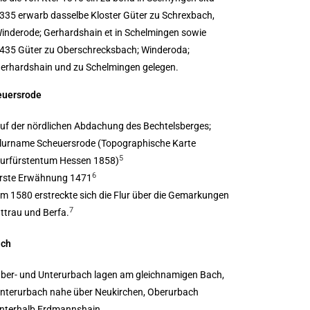
335 erwarb dasselbe Kloster Güter zu Schrexbach,
inderode; Gerhardshain et in Schelmingen sowie
435 Güter zu Oberschrecksbach; Winderoda;
erhardshain und zu Schelmingen gelegen.
euersrode
uf der nördlichen Abdachung des Bechtelsberges;
lurname Scheuersrode (Topographische Karte
5
urfürstentum Hessen 1858)
6
rste Erwähnung 1471
m 1580 erstreckte sich die Flur über die Gemarkungen
7
ttrau und Berfa.
ach
ber- und Unterurbach lagen am gleichnamigen Bach,
nterurbach nahe über Neukirchen, Oberurbach
nterhalb Erdmannshain.