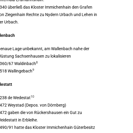
340 überließ das Kloster Immichenhain den Grafen
on Ziegenhain Rechte zu Nydern Urbach und Lehen in
er Urbach.
denbach
enaue Lage unbekannt, am Wallenbach nahe der
üstung Sachsenhausen zu lokalisieren
8
360/67 Waldinbach
9
518 Wallingebach
estatt
10
238 de Wedestat
472 Weystad (Depos. von Dörnberg)
472 gaben die von Rückershausen ein Gut zu
eidestatt in Erbleihe.
490/91 hatte das Kloster Immichenhain Güterbesitz