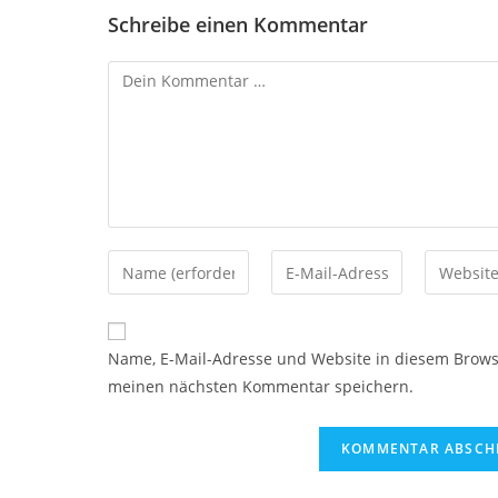
Schreibe einen Kommentar
Kommentar
Gib
Gib
Gib
deinen
deine
deine
Namen
E-
Website-
oder
Mail-
URL
Name, E-Mail-Adresse und Website in diesem Brows
Benutzernamen
Adresse
ein
meinen nächsten Kommentar speichern.
zum
zum
(optional)
Kommentieren
Kommentieren
ein
ein