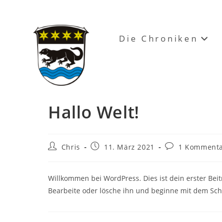
Zum
Inhalt
springen
Die Chroniken
Hallo Welt!
Beitrags-
Beitrag
Beitrags-
Chris
11. März 2021
1 Komment
Autor:
veröffentlicht:
Kommentare:
Willkommen bei WordPress. Dies ist dein erster Beit
Bearbeite oder lösche ihn und beginne mit dem Sch