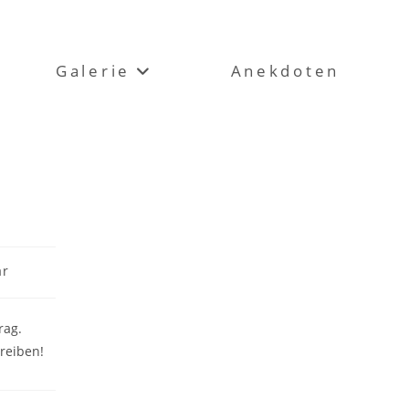
Galerie
Anekdoten
ar
rag.
reiben!