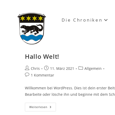
Zum
Inhalt
springen
Die Chroniken
Hallo Welt!
Beitrags-
Beitrag
Beitrags-
Chris
11. März 2021
Allgemein
Autor:
veröffentlicht:
Kategorie:
Beitrags-
1 Kommentar
Kommentare:
Willkommen bei WordPress. Dies ist dein erster Beit
Bearbeite oder lösche ihn und beginne mit dem Sch
Hallo
Weiterlesen
Welt!